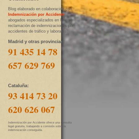
Blog elaborado en colaboración con
Indemnización por Accident
e
,
abogados especializados en la
reclamación de indemnizaciones por
accidentes de tráfico y laborales.
Madrid y otras provincias:
91 435 14 78
657 629 769
Cataluña:
93 414 73 20
620 626 067
Indemnización por Accidente ofrece una consulta
legal gratuita, trabajando a comisión sobre la
indemnización conseguida.