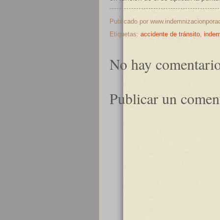
Publicado por
www.indemnizacionpora
Etiquetas:
accidente de tránsito
,
indem
No hay comentario
Publicar un comen