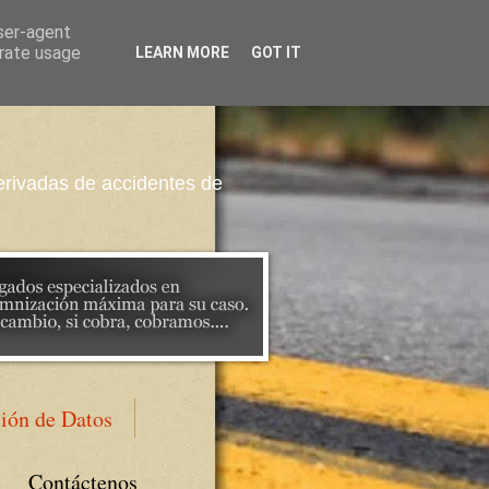
user-agent
erate usage
LEARN MORE
GOT IT
erivadas de accidentes de
ción de Datos
Contáctenos