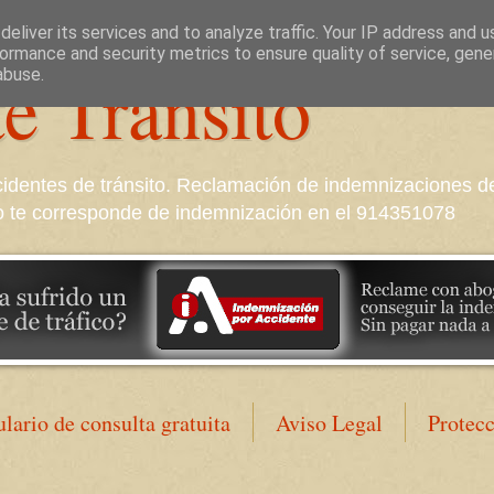
eliver its services and to analyze traffic. Your IP address and 
ormance and security metrics to ensure quality of service, gen
e Tránsito
abuse.
identes de tránsito. Reclamación de indemnizaciones d
nto te corresponde de indemnización en el 914351078
lario de consulta gratuita
Aviso Legal
Protec