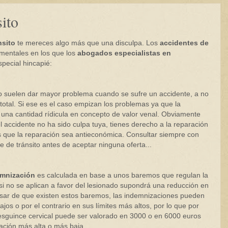
ito
nsito
te mereces algo más que una disculpa. Los
accidentes de
mentales en los que los
abogados especialistas en
pecial hincapié:
no suelen dar mayor problema cuando se sufre un accidente, a no
 total. Si ese es el caso empizan los problemas ya que la
a una cantidad rídicula en concepto de valor venal. Obviamente
el accidente no ha sido culpa tuya, tienes derecho a la reparación
os que la reparación sea antieconómica. Consultar siempre con
 de tránsito antes de aceptar ninguna oferta...
mnización
es calculada en base a unos baremos que regulan la
si no se aplican a favor del lesionado supondrá una reducción en
pesar de que existen estos baremos, las indemnizaciones pueden
jos o por el contrario en sus límites más altos, por lo que por
 esguince cervical puede ser valorado en 3000 o en 6000 euros
uación más alta o más baja...