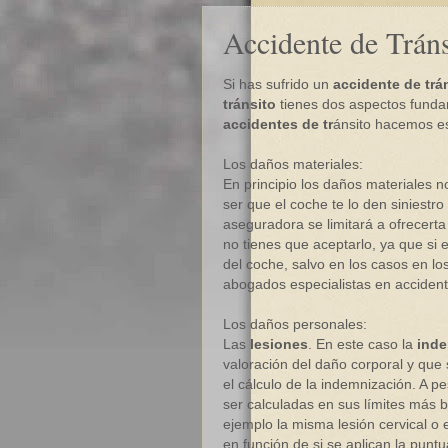
Accidente de Tráns
Si has sufrido un
accidente de trá
tránsito
tienes dos aspectos funda
accidentes de tr
ánsito hacemos es
Los daños materiales:
En principio los daños materiales 
ser que el coche te lo den siniestro
aseguradora se limitará a ofrecert
no tienes que aceptarlo, ya que si 
del coche, salvo en los casos en l
abogados especialistas en accidente
Los daños personales:
Las
lesiones
. En este caso la
inde
valoración del daño corporal y que 
el cálculo de la indemnización. A 
ser calculadas en sus límites más ba
ejemplo la misma lesión cervical o
en función de si se aplican la punt