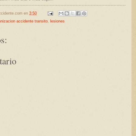
ccidente.com
en
3:50
nizacion accidente transito
,
lesiones
s:
tario